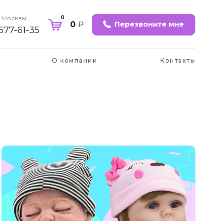
0
 Москвы:
0
₽
Перезвоните мне
 677-61-35
О компании
Контакты