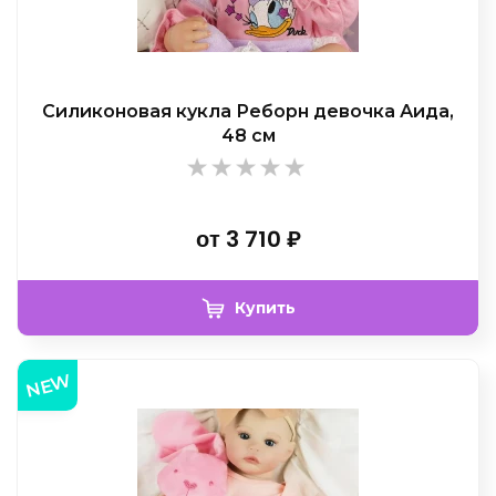
Силиконовая кукла Реборн девочка Аида,
48 см
от
3 710
₽
Купить
NEW