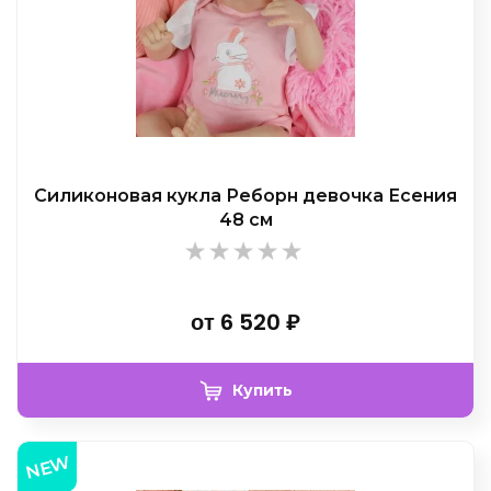
Силиконовая кукла Реборн девочка Есения
48 см
от
6 520
₽
Купить
NEW