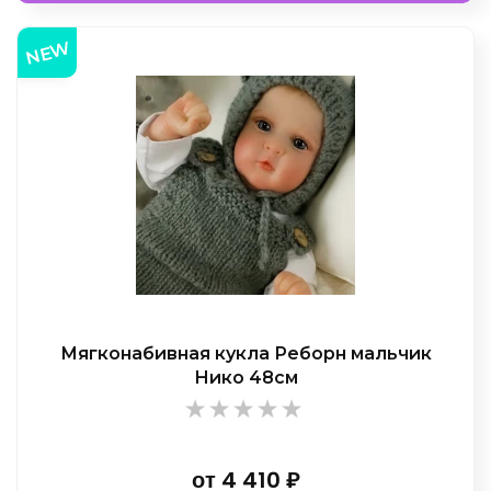
NEW
Мягконабивная кукла Реборн мальчик
Нико 48см
от
4 410
₽