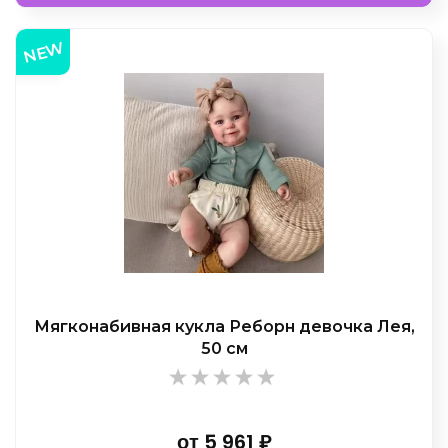
NEW
Мягконабивная кукла Реборн девочка Лея,
50 см
от
5 961
₽