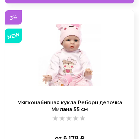
3%
NEW
Мягконабивная кукла Реборн девочка
Милана 55 см
от
6 178
₽