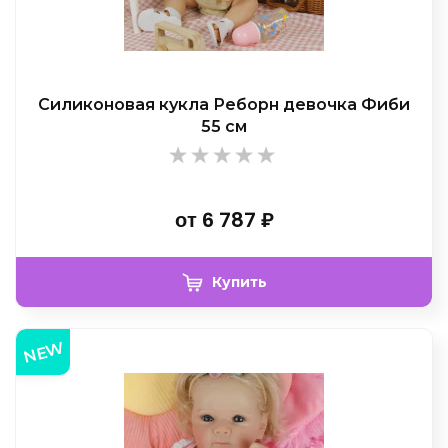
Силиконовая кукла Реборн девочка Фиби
55 см
от
6 787
₽
Купить
NEW