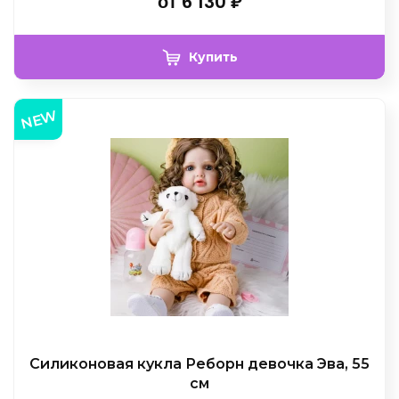
от
6 130
₽
Купить
NEW
Силиконовая кукла Реборн девочка Эва, 55
см