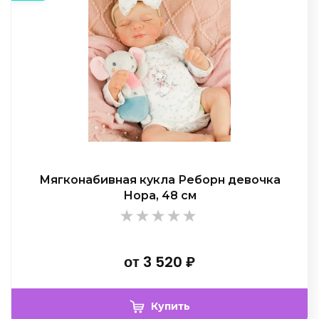
Мягконабивная кукла Реборн девочка
Нора, 48 см
от
3 520
₽
Купить