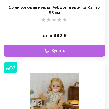
Силиконовая кукла Реборн девочка Кэтти
55 см
от
5 992
₽
Купить
NEW