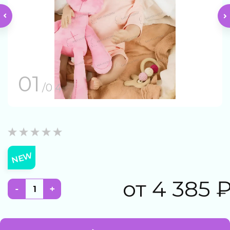
01
/0 4
NEW
от
4 385
-
+