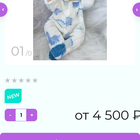
01
/0 6
NEW
от
4 500
-
+